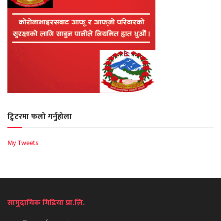
ट्विटरमा फलो गर्नुहोला
My Tweets
सामुदायिक मिडिया प्रा.लि.