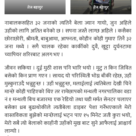
तेज बहादुर
तेज बहादुर
नाबालकसहित ३२ जनाको त्यतिनै बेला ज्यान गायो, जुन अहिले
उहाँको लागि अतित बनेको छ । सपना जस्तै लाग्छ अहिले । कसैका
छोराछोरी, श्रीमती, बाबुआमा, आफ्नता, कोहीन कोही गुमाए तिनै ३२
जना मध्ये । सगै चालक रहेका कार्कीको दुवै, खुट्टा दुर्घनटामा
च्यापियर शरिरबाट अलग भए ।
जीवन सकिया । दुई मुठी शास पनि भारि भयो । मुटु त किन जिवित
बसेको किन प्राण गएन । सायद यो परिस्थिती भोग्न बाँकी रहेछ, उहाँ
मुस्कुराउदै भन्नुहुन्छ । उहाँ भन्नुहुन्छ, मलाईलाई त्यतिबेला देखी चिने
मान्छे कोही पाहिएको थिए तर रामेछापको मन्थली नगरपालिका वडा
नं १ मन्थली बिच बजारमा एक रेडियो तथा घडी मर्मत सेनटर चलाएर
बसेका ध्रब बुढाथोकीले त्यतीबेला डाइबर पेशा गर्नेभएकाले मेरो
वास्तविकता बुझेको मान्छेलाई भट्न पाए १५ मिनेट जती कुरा भयो,
मेरो सबै त्यो बेलाको काहाँनी उहाँको मुख बाट सुने आफैलाई आश्चार्य
लाग्यो ।