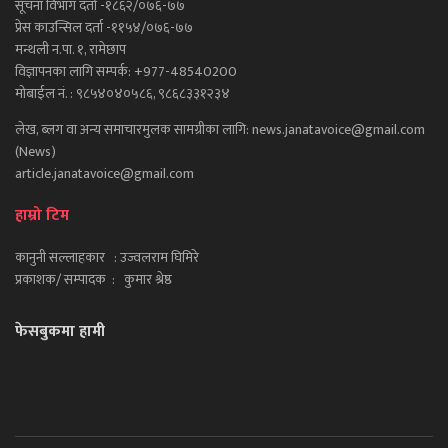
सूचना विभाग दर्ता -१८६२/०७६-७७
प्रेस काउन्सिल दर्ता -११५४/०७६-७७
मन्थली न.पा. १, रामेछाप
विज्ञापनका लागि सम्पर्क: +977-48540200
मोबाईल नं. : ९८५४०४०५८६, ९८६८३३१२३४
लेख, ब्लग वा अन्य समाचारमुलक सामग्रीका लागि: news.janatavoice@gmail.com
(News)
article.janatavoice@gmail.com
हाम्रो टिम
कानुनी सल्लाहकार : उज्वलराम घिमिरे
प्रकाशक/ सम्पादक : कुमार श्रेष्ठ
फेसबुकमा हामी