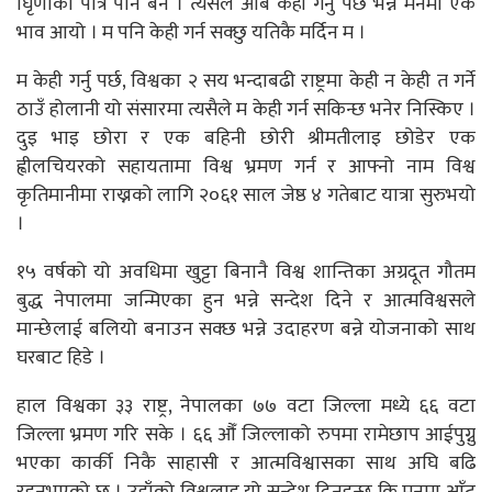
घिृणाको पात्र पनि बने । त्यसैले आब केही गर्नु पर्छ भन्ने मनमा एक
भाव आयो । म पनि केही गर्न सक्छु यतिकै मर्दिन म ।
म केही गर्नु पर्छ, विश्वका २ सय भन्दाबढी राष्ट्रमा केही न केही त गर्ने
ठाउँ होलानी यो संसारमा त्यसैले म केही गर्न सकिन्छ भनेर निस्किए ।
दुइ भाइ छोरा र एक बहिनी छोरी श्रीमतीलाइ छोडेर एक
ह्वीलचियरको सहायतामा विश्व भ्रमण गर्न र आफ्नो नाम विश्व
कृतिमानीमा राख्नको लागि २०६१ साल जेष्ठ ४ गतेबाट यात्रा सुरुभयो
।
१५ वर्षको यो अवधिमा खुट्टा बिनानै विश्व शान्तिका अग्रदूत गौतम
बुद्ध नेपालमा जन्मिएका हुन भन्ने सन्देश दिने र आत्मविश्वसले
मान्छेलाई बलियो बनाउन सक्छ भन्ने उदाहरण बन्ने योजनाको साथ
घरबाट हिडे ।
हाल विश्वका ३३ राष्ट्र, नेपालका ७७ वटा जिल्ला मध्ये ६६ वटा
जिल्ला भ्रमण गरि सके । ६६ औँ जिल्लाको रुपमा रामेछाप आईपुग्नु
भएका कार्की निकै साहासी र आत्मविश्वासका साथ अघि बढि
रहनुभएको छ । उहाँको विश्वलाइ यो सन्देश दिनुहुन्छ कि मनमा आँट