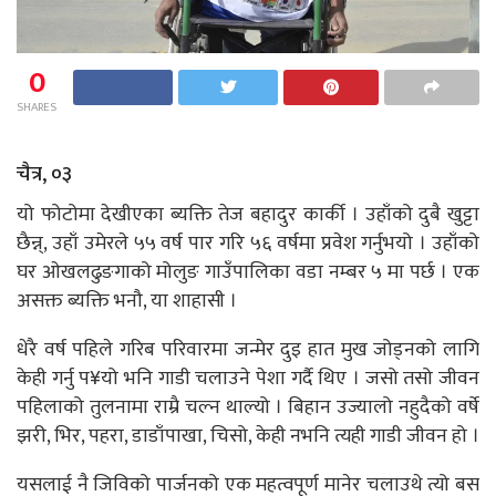
0
SHARES
चैत्र, ०३
यो फोटोमा देखीएका ब्यक्ति तेज बहादुर कार्की । उहाँको दुबै खुट्टा
छैन्न्, उहाँ उमेरले ५५ वर्ष पार गरि ५६ वर्षमा प्रवेश गर्नुभयो । उहाँको
घर ओखलढुङगाको मोलुङ गाउँपालिका वडा नम्बर ५ मा पर्छ । एक
असक्त ब्यक्ति भनौ, या शाहासी ।
धेरै वर्ष पहिले गरिब परिवारमा जन्मेर दुइ हात मुख जोड्नको लागि
केही गर्नु प¥यो भनि गाडी चलाउने पेशा गर्दै थिए । जसो तसो जीवन
पहिलाको तुलनामा राम्रै चल्न थाल्यो । बिहान उज्यालो नहुदैको वर्षे
झरी, भिर, पहरा, डाडाँपाखा, चिसो, केही नभनि त्यही गाडी जीवन हो ।
यसलाई नै जिविको पार्जनको एक महत्वपूर्ण मानेर चलाउथे त्यो बस