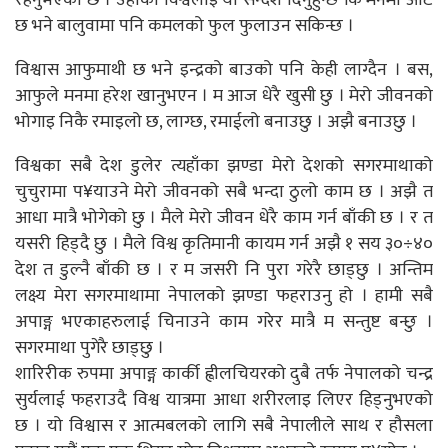
छ भने बालुवामा पनि कमलको फुल फुलाउन सकिन्छ ।
विश्वास आफुमाथी छ भने इन्द्रको बाउको पनि केही लाग्दैन । बस,
आफुले मनमा हरेश खानुभएन । म आज धेरै खुसी छु । मेरो जीवनको
भोगाइ निकै रमाइलो छ, लाग्छ, रमाईलो बनाउछु । अझै बनाउछु ।
विश्वका सबै देश डुलेर त्यहाँका झण्डा मेरो देशको सगरमाथाको
चुचुरामा प¥याउने मेरो जीवनको सबै भन्दा ठुलो काम छ । अझै त
आधा मात्रै भोगेको छु । मैले मेरो जीवन धेरै काम गर्न बाँकी छ । र त
यसरी हिड्दै छु । मैले विश्व कृतिमानी कायम गर्न अझै १ सय ३०÷४०
देश त डुल्नै बाँकी छ । र म जसरी नि पुरा गरेरै छाड्छु । अन्तिम
लक्ष्य मेरा सगरमाथामा नेपालको झण्डा फहराउनु हो । हामी सबै
अपाङ्ग भएकाहरुलाई चिनाउने काम गरेर मात्रै म सन्तुष्ट बन्छु ।
सगरमाथा पुगेरै छाड्छु ।
शारिरीक रुपमा अपाङ्ग कार्की ह्वीलचियरको दुबै तर्फ नेपालको चन्द्र
सुर्यलाई फहराउदै विश्व यात्रमा आधा शरीरलाइ लिएर हिड्नुभएको
छ । यो विश्वास र आत्मबलको लागि सबै नेपालीले साथ र हौसला