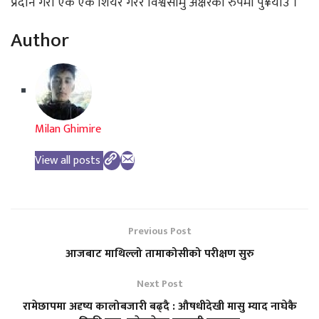
प्रदान गरौं एक एक शियर गरेर विश्वसामु अक्षरको रुपमा पु¥योउ ।
Author
Milan Ghimire
View all posts
Previous Post
आजबाट माथिल्लो तामाकोसीको परीक्षण सुरु
Next Post
रामेछापमा अदृष्य कालोबजारी बढ्दै : औषधीदेखी मासु म्याद नाघेकै