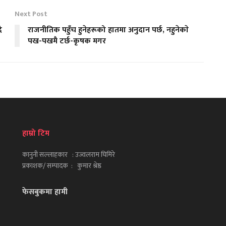
Next Post
ै
राजनीतिक पहुँच हुनेहरूको हातमा अनुदान पर्छ, नहुनेकाे
पख-पखमै टर्छ-कृषक मगर
हाम्रो टिम
कानुनी सल्लाहकार : उज्वलराम घिमिरे
प्रकाशक/ सम्पादक : कुमार श्रेष्ठ
फेसबुकमा हामी