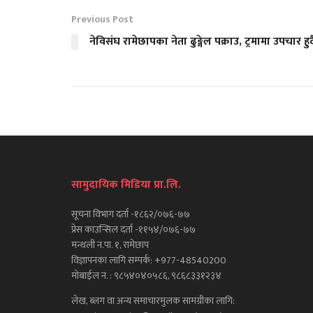
Previous Post
नेविसंघ रामेछापका नेता ढुङ्गेल पक्राउ, ट्रमामा उपचार हुद
सामुदायिक मिडिया प्रा.लि.
सूचना विभाग दर्ता -१८६२/०७६-७७
प्रेस काउन्सिल दर्ता -११५४/०७६-७७
मन्थली न.पा. १, रामेछाप
विज्ञापनका लागि सम्पर्क: +977-48540200
मोबाईल नं. : ९८५४०४०५८६, ९८६८३३१२३४
लेख, ब्लग वा अन्य समाचारमुलक सामग्रीका लागि: