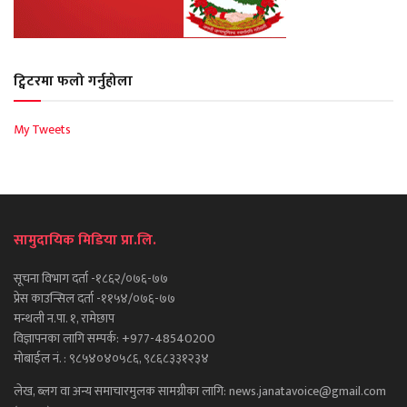
ट्विटरमा फलो गर्नुहोला
My Tweets
सामुदायिक मिडिया प्रा.लि.
सूचना विभाग दर्ता -१८६२/०७६-७७
प्रेस काउन्सिल दर्ता -११५४/०७६-७७
मन्थली न.पा. १, रामेछाप
विज्ञापनका लागि सम्पर्क: +977-48540200
मोबाईल नं. : ९८५४०४०५८६, ९८६८३३१२३४
लेख, ब्लग वा अन्य समाचारमुलक सामग्रीका लागि: news.janatavoice@gmail.com