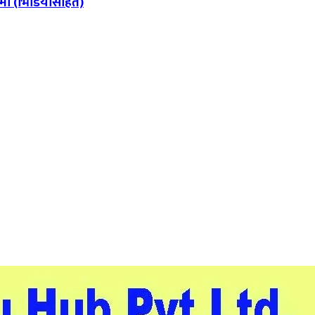
लामा (भिडियोसहित)