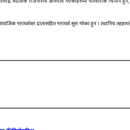
 नलाग्ने, वैदेशिक रोजगारमा आफ्नता गएकाहरुमा परिवारीक चिन्तन हुने, डर,
माजिक परामर्शका दातासहित परामर्श सुरु गरेका हुन । स्थानिय तहहरुले