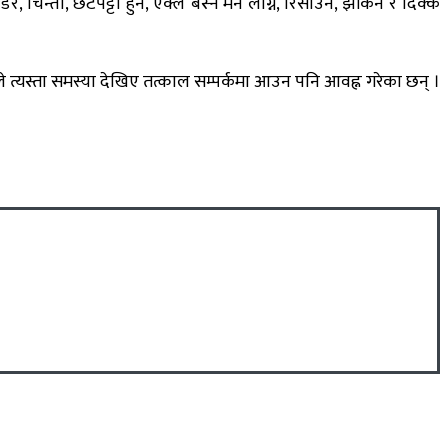
 चिन्ता, छटपट्टी हुने, एक्लै बस्न मन लाग्ने, रिसाउने, झर्किने र दिक्क
 त्यस्ता समस्या देखिए तत्काल सम्पर्कमा आउन पनि आवह्न गरेका छन् ।