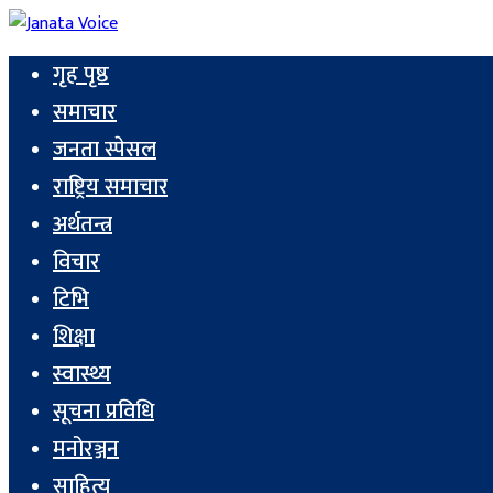
गृह पृष्ठ
समाचार
जनता स्पेसल
राष्ट्रिय समाचार
अर्थतन्त्र
विचार
टिभि
शिक्षा
स्वास्थ्य
सूचना प्रविधि
मनोरञ्जन
साहित्य