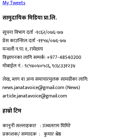
My Tweets
सामुदायिक मिडिया प्रा.लि.
सूचना विभाग दर्ता -१८६२/०७६-७७
प्रेस काउन्सिल दर्ता -११५४/०७६-७७
मन्थली न.पा. १, रामेछाप
विज्ञापनका लागि सम्पर्क: +977-48540200
मोबाईल नं. : ९८५४०४०५८६, ९८६८३३१२३४
लेख, ब्लग वा अन्य समाचारमुलक सामग्रीका लागि:
news.janatavoice@gmail.com (News)
article.janatavoice@gmail.com
हाम्रो टिम
कानुनी सल्लाहकार : उज्वलराम घिमिरे
प्रकाशक/ सम्पादक : कुमार श्रेष्ठ