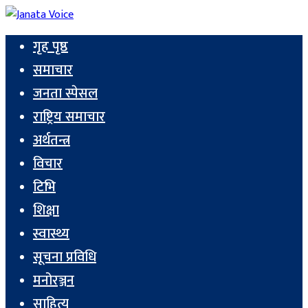
गृह पृष्ठ
समाचार
जनता स्पेसल
राष्ट्रिय समाचार
अर्थतन्त्र
विचार
टिभि
शिक्षा
स्वास्थ्य
सूचना प्रविधि
मनोरञ्जन
साहित्य