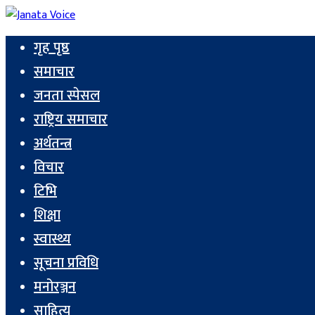
गृह पृष्ठ
समाचार
जनता स्पेसल
राष्ट्रिय समाचार
अर्थतन्त्र
विचार
टिभि
शिक्षा
स्वास्थ्य
सूचना प्रविधि
मनोरञ्जन
साहित्य