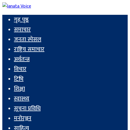
गृह पृष्ठ
समाचार
जनता स्पेसल
राष्ट्रिय समाचार
अर्थतन्त्र
विचार
टिभि
शिक्षा
स्वास्थ्य
सूचना प्रविधि
मनोरञ्जन
साहित्य