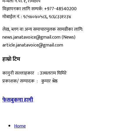
मन्थली न.पा. १, रामेछाप
विज्ञापनका लागि सम्पर्क: +977-48540200
मोबाईल नं. : ९८५४०४०५८६, ९८६८३३१२३४
लेख, ब्लग वा अन्य समाचारमुलक सामग्रीका लागि:
news.janatavoice@gmail.com (News)
article.janatavoice@gmail.com
हाम्रो टिम
कानुनी सल्लाहकार : उज्वलराम घिमिरे
प्रकाशक/ सम्पादक : कुमार श्रेष्ठ
फेसबुकमा हामी
Home