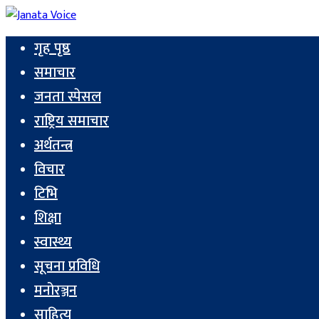
गृह पृष्ठ
समाचार
जनता स्पेसल
राष्ट्रिय समाचार
अर्थतन्त्र
विचार
टिभि
शिक्षा
स्वास्थ्य
सूचना प्रविधि
मनोरञ्जन
साहित्य