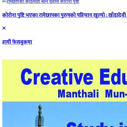
कोरोना पुष्टि भएका रामेछापका पुरुषको पहिचान खुल्यो : खाँडादेवी
हामी फेसबुकमा