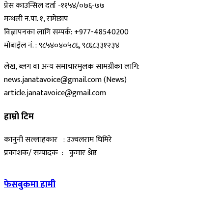
प्रेस काउन्सिल दर्ता -११५४/०७६-७७
मन्थली न.पा. १, रामेछाप
विज्ञापनका लागि सम्पर्क: +977-48540200
मोबाईल नं. : ९८५४०४०५८६, ९८६८३३१२३४
लेख, ब्लग वा अन्य समाचारमुलक सामग्रीका लागि:
news.janatavoice@gmail.com (News)
article.janatavoice@gmail.com
हाम्रो टिम
कानुनी सल्लाहकार : उज्वलराम घिमिरे
प्रकाशक/ सम्पादक : कुमार श्रेष्ठ
फेसबुकमा हामी