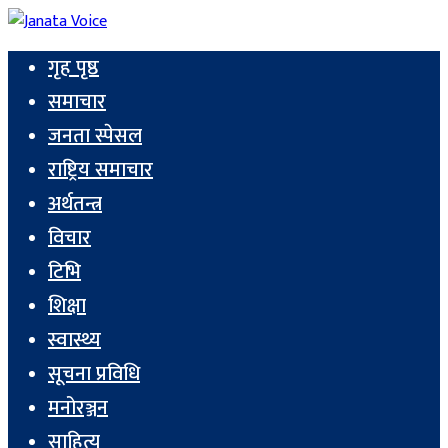
गृह पृष्ठ
समाचार
जनता स्पेसल
राष्ट्रिय समाचार
अर्थतन्त्र
विचार
टिभि
शिक्षा
स्वास्थ्य
सूचना प्रविधि
मनोरञ्जन
साहित्य