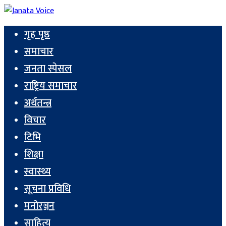
गृह पृष्ठ
समाचार
जनता स्पेसल
राष्ट्रिय समाचार
अर्थतन्त्र
विचार
टिभि
शिक्षा
स्वास्थ्य
सूचना प्रविधि
मनोरञ्जन
साहित्य