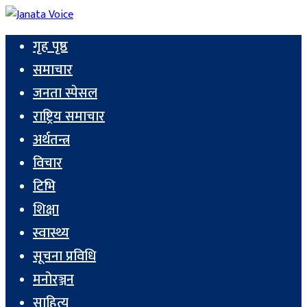
गृह पृष्ठ
समाचार
जनता स्पेसल
राष्ट्रिय समाचार
अर्थतन्त्र
विचार
टिभि
शिक्षा
स्वास्थ्य
सूचना प्रविधि
मनोरञ्जन
साहित्य