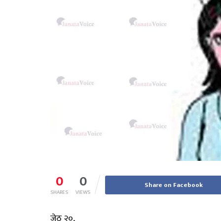
0
0
Share on Facebook
SHARES
VIEWS
जेठ २०,