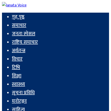
गृह पृष्ठ
समाचार
जनता स्पेसल
राष्ट्रिय समाचार
अर्थतन्त्र
विचार
टिभि
शिक्षा
स्वास्थ्य
सूचना प्रविधि
मनोरञ्जन
साहित्य