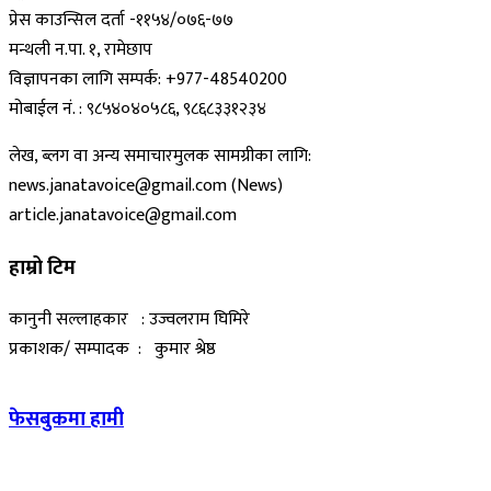
प्रेस काउन्सिल दर्ता -११५४/०७६-७७
मन्थली न.पा. १, रामेछाप
विज्ञापनका लागि सम्पर्क: +977-48540200
मोबाईल नं. : ९८५४०४०५८६, ९८६८३३१२३४
लेख, ब्लग वा अन्य समाचारमुलक सामग्रीका लागि:
news.janatavoice@gmail.com (News)
article.janatavoice@gmail.com
हाम्रो टिम
कानुनी सल्लाहकार : उज्वलराम घिमिरे
प्रकाशक/ सम्पादक : कुमार श्रेष्ठ
फेसबुकमा हामी