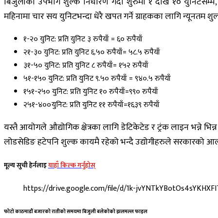
बिजुलीको उपभोग शुल्क निर्धारण गर्दा शुरुमा १ देखि १० युनिटसम्म
महिनामा चार सय युनिटभन्दा धेरै खपत गर्ने ग्राहकका लागि न्यूनतम शुल
१-२० युनिट: प्रति युनिट ३ रुपैयाँ = ६० रुपैयाँ
२१-३० युनिट: प्रति युनिट ६.५० रुपैयाँ= ५८.५ रुपैयाँ
३१-५० युनिट: प्रति युनिट ८ रुपैयाँ= १५२ रुपैयाँ
५१-१५० युनिट: प्रति युनिट ९.५० रुपैयाँ = ९४०.५ रुपैयाँ
१५१-२५० युनिट: प्रति युनिट १० रुपैयाँ=९९० रुपैयाँ
२५१-४००युनिट: प्रति युनिट ११ रुपैयाँ=१६३९ रुपैयाँ
यस्तै आयोगले औद्योगिक क्षेत्रका लागि डेटिकेटेड र ट्रंक लाइन भन्न
लोडसेडिङ हटेपनि शुल्क कायमै रहेको भन्दै उद्योगीहरुले सरकारको आ
मूल्य सुची हेर्नलाइ
याहाँ किल्क गर्नुहोस्
https://drive.google.com/file/d/1k-jvYNTkYBotOs4sYKHXFI
फोटो काठमाडौं बजारको रातीको समयमा बिजुली बलेकोको झलमल्ल फाइल