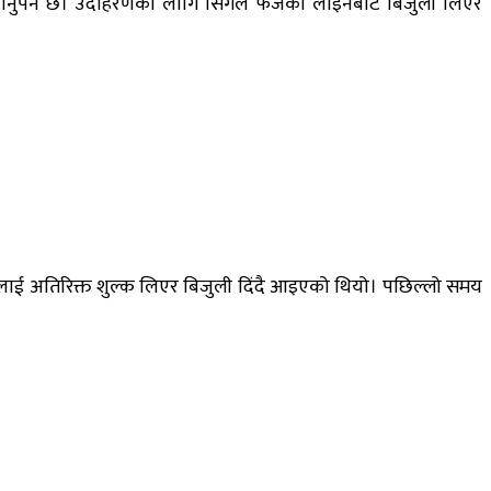
ड्दै जानुपर्ने छ। उदाहरणका लागि सिंगल फेजको लाइनबाट बिजुली लिएर
द्योगलाई अतिरिक्त शुल्क लिएर बिजुली दिंदै आइएको थियो। पछिल्लो समय