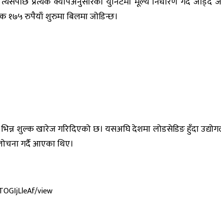
, त्यसपछि प्रत्येक क्यापअनुसारको युनिटमा मूल्य निर्धारण गर्दै जो
्क १७५ रुपैयाँ शुरुमा बिलमा जोडिन्छ।
े भिन्न भिन्न शुल्क खारेज गरिदिएको छ। यसअघि देशमा लोडसेडिङ हुँदा उ
लोचना गर्दै आएका थिए।
TOGIjLleAf/view