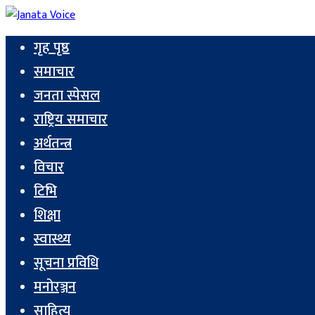
गृह पृष्ठ
समाचार
जनता स्पेसल
राष्ट्रिय समाचार
अर्थतन्त्र
विचार
टिभि
शिक्षा
स्वास्थ्य
सूचना प्रविधि
मनोरञ्जन
साहित्य