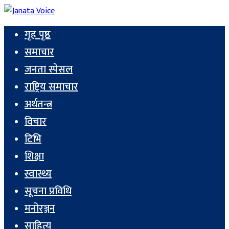
गृह पृष्ठ
समाचार
जनता स्पेसल
राष्ट्रिय समाचार
अर्थतन्त्र
विचार
टिभि
शिक्षा
स्वास्थ्य
सूचना प्रविधि
मनोरञ्जन
साहित्य