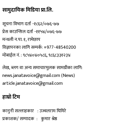
सामुदायिक मिडिया प्रा.लि.
सूचना विभाग दर्ता -१८६२/०७६-७७
प्रेस काउन्सिल दर्ता -११५४/०७६-७७
मन्थली न.पा. १, रामेछाप
विज्ञापनका लागि सम्पर्क: +977-48540200
मोबाईल नं. : ९८५४०४०५८६, ९८६८३३१२३४
लेख, ब्लग वा अन्य समाचारमुलक सामग्रीका लागि:
news.janatavoice@gmail.com (News)
article.janatavoice@gmail.com
हाम्रो टिम
कानुनी सल्लाहकार : उज्वलराम घिमिरे
प्रकाशक/ सम्पादक : कुमार श्रेष्ठ