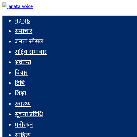
गृह पृष्ठ
समाचार
जनता स्पेसल
राष्ट्रिय समाचार
अर्थतन्त्र
विचार
टिभि
शिक्षा
स्वास्थ्य
सूचना प्रविधि
मनोरञ्जन
साहित्य