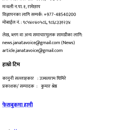
मन्थली न.पा. १, रामेछाप
विज्ञापनका लागि सम्पर्क: +977-48540200
मोबाईल नं. : ९८५४०४०५८६, ९८६८३३१२३४
लेख, ब्लग वा अन्य समाचारमुलक सामग्रीका लागि:
news.janatavoice@gmail.com (News)
article.janatavoice@gmail.com
हाम्रो टिम
कानुनी सल्लाहकार : उज्वलराम घिमिरे
प्रकाशक/ सम्पादक : कुमार श्रेष्ठ
फेसबुकमा हामी