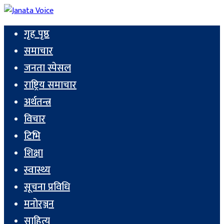
गृह पृष्ठ
समाचार
जनता स्पेसल
राष्ट्रिय समाचार
अर्थतन्त्र
विचार
टिभि
शिक्षा
स्वास्थ्य
सूचना प्रविधि
मनोरञ्जन
साहित्य