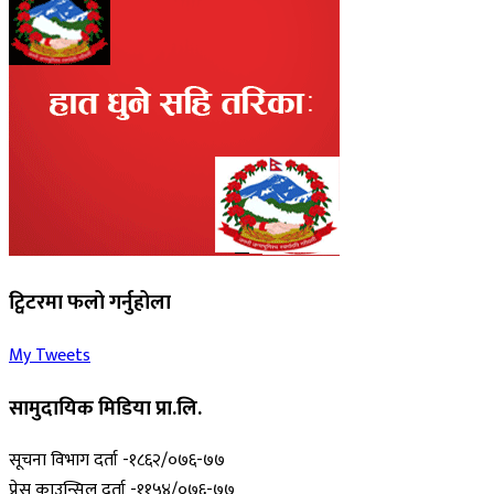
ट्विटरमा फलो गर्नुहोला
My Tweets
सामुदायिक मिडिया प्रा.लि.
सूचना विभाग दर्ता -१८६२/०७६-७७
प्रेस काउन्सिल दर्ता -११५४/०७६-७७