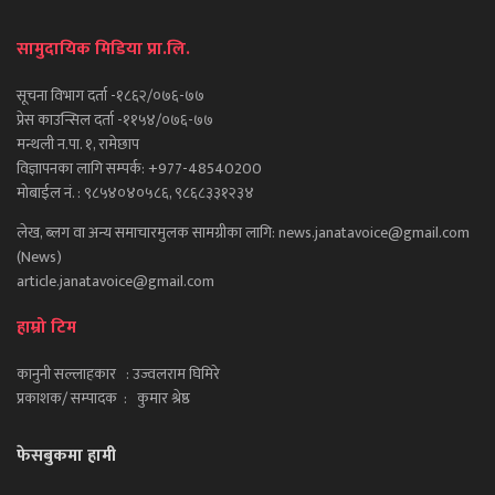
सामुदायिक मिडिया प्रा.लि.
सूचना विभाग दर्ता -१८६२/०७६-७७
प्रेस काउन्सिल दर्ता -११५४/०७६-७७
मन्थली न.पा. १, रामेछाप
विज्ञापनका लागि सम्पर्क: +977-48540200
मोबाईल नं. : ९८५४०४०५८६, ९८६८३३१२३४
लेख, ब्लग वा अन्य समाचारमुलक सामग्रीका लागि: news.janatavoice@gmail.com
(News)
article.janatavoice@gmail.com
हाम्रो टिम
कानुनी सल्लाहकार : उज्वलराम घिमिरे
प्रकाशक/ सम्पादक : कुमार श्रेष्ठ
फेसबुकमा हामी