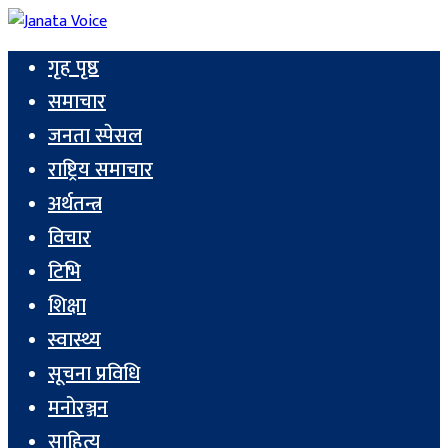
गृह पृष्ठ
समाचार
जनता स्पेसल
राष्ट्रिय समाचार
अर्थतन्त्र
विचार
टिभि
शिक्षा
स्वास्थ्य
सूचना प्रविधि
मनोरञ्जन
साहित्य