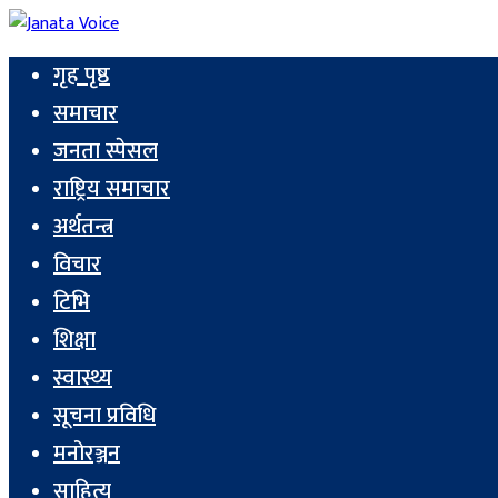
गृह पृष्ठ
समाचार
जनता स्पेसल
राष्ट्रिय समाचार
अर्थतन्त्र
विचार
टिभि
शिक्षा
स्वास्थ्य
सूचना प्रविधि
मनोरञ्जन
साहित्य