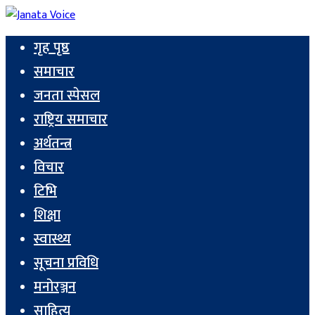
गृह पृष्ठ
समाचार
जनता स्पेसल
राष्ट्रिय समाचार
अर्थतन्त्र
विचार
टिभि
शिक्षा
स्वास्थ्य
सूचना प्रविधि
मनोरञ्जन
साहित्य