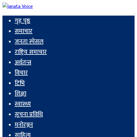
गृह पृष्ठ
समाचार
जनता स्पेसल
राष्ट्रिय समाचार
अर्थतन्त्र
विचार
टिभि
शिक्षा
स्वास्थ्य
सूचना प्रविधि
मनोरञ्जन
साहित्य