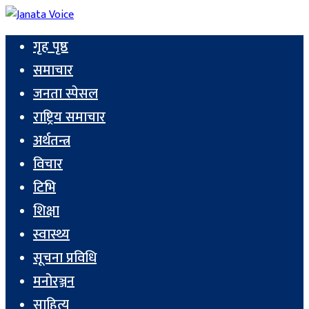
गृह पृष्ठ
समाचार
जनता स्पेसल
राष्ट्रिय समाचार
अर्थतन्त्र
विचार
टिभि
शिक्षा
स्वास्थ्य
सूचना प्रविधि
मनोरञ्जन
साहित्य