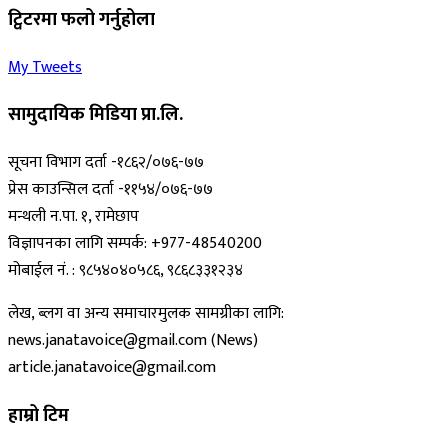
ट्विटरमा फलो गर्नुहोला
My Tweets
सामुदायिक मिडिया प्रा.लि.
सूचना विभाग दर्ता -१८६२/०७६-७७
प्रेस काउन्सिल दर्ता -११५४/०७६-७७
मन्थली न.पा. १, रामेछाप
विज्ञापनका लागि सम्पर्क: +977-48540200
मोबाईल नं. : ९८५४०४०५८६, ९८६८३३१२३४
लेख, ब्लग वा अन्य समाचारमुलक सामग्रीका लागि:
news.janatavoice@gmail.com (News)
article.janatavoice@gmail.com
हाम्रो टिम