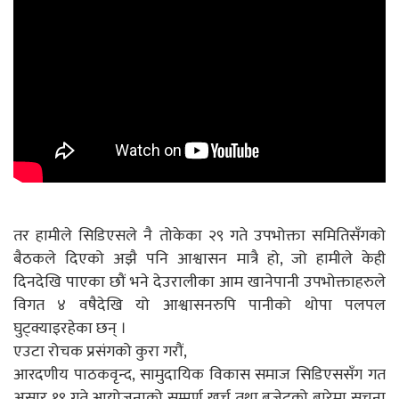
तर हामीले सिडिएसले नै तोकेका २९ गते उपभोक्ता समितिसँगको
बैठकले दिएको अझै पनि आश्वासन मात्रै हो, जो हामीले केही
दिनदेखि पाएका छौं भने देउरालीका आम खानेपानी उपभोक्ताहरुले
विगत ४ वषैदेखि यो आश्वासनरुपि पानीको थोपा पलपल
घुट्क्याइरहेका छन् ।
एउटा रोचक प्रसंगको कुरा गरौं,
आरदणीय पाठकवृन्द, सामुदायिक विकास समाज सिडिएससँग गत
असार १९ गते आयोजनाको सम्पूर्ण खर्च तथा बजेटको बारेमा सूचना