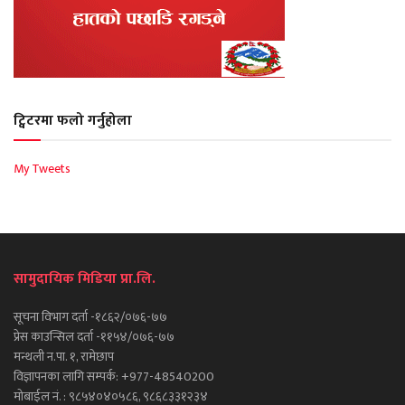
ट्विटरमा फलो गर्नुहोला
My Tweets
सामुदायिक मिडिया प्रा.लि.
सूचना विभाग दर्ता -१८६२/०७६-७७
प्रेस काउन्सिल दर्ता -११५४/०७६-७७
मन्थली न.पा. १, रामेछाप
विज्ञापनका लागि सम्पर्क: +977-48540200
मोबाईल नं. : ९८५४०४०५८६, ९८६८३३१२३४