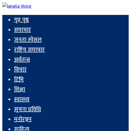
गृह पृष्ठ
समाचार
जनता स्पेसल
राष्ट्रिय समाचार
अर्थतन्त्र
विचार
टिभि
शिक्षा
स्वास्थ्य
सूचना प्रविधि
मनोरञ्जन
साहित्य