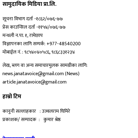
सामुदायिक मिडिया प्रा.लि.
सूचना विभाग दर्ता -१८६२/०७६-७७
प्रेस काउन्सिल दर्ता -११५४/०७६-७७
मन्थली न.पा. १, रामेछाप
विज्ञापनका लागि सम्पर्क: +977-48540200
मोबाईल नं. : ९८५४०४०५८६, ९८६८३३१२३४
लेख, ब्लग वा अन्य समाचारमुलक सामग्रीका लागि:
news.janatavoice@gmail.com (News)
article.janatavoice@gmail.com
हाम्रो टिम
कानुनी सल्लाहकार : उज्वलराम घिमिरे
प्रकाशक/ सम्पादक : कुमार श्रेष्ठ