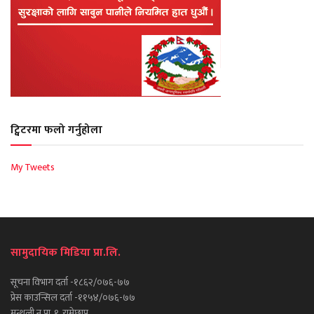
ट्विटरमा फलो गर्नुहोला
My Tweets
सामुदायिक मिडिया प्रा.लि.
सूचना विभाग दर्ता -१८६२/०७६-७७
प्रेस काउन्सिल दर्ता -११५४/०७६-७७
मन्थली न.पा. १, रामेछाप