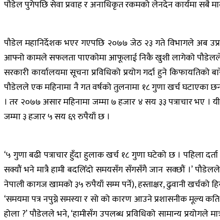
पौडेल पुगेपछि सेवा प्रवाह र अनाधिकृत रकमको लेनदेन कार्यमा सबै माल
पौडेल महानिर्देशक भएर गएपछि २०७७ जेठ २३ गते विभागले अब उप्रान्त
आफ्नो कामले सफलता पाएकोमा आफूलाई निकै खुशी लागेको पौडेलले
सरकारी कार्यालयमा सूचना प्रविधिको प्रयोग गर्दा हुने किफायतिको ब
पौडेलले एक महिनामा नै गत वर्षको तुलनामा १८ गुणा खर्च घटाएका छ
। तर २०७७ असार महिनामा जम्मा ७ हजार ४ सय ३३ पत्राचार भए । यीम
जम्मा ३ हजार ५ सय ६९ रुपैयाँ छ ।
‘५ गुणा बढी पत्राचार हुँदा हुलाक खर्च १८ गुणा घटेको छ । पहिला द
सक्यौं भने मात्रै हामी बदलिँदो समयसँग सँगसँगै जान सक्छौं ।’ पौडेल
नेपाली कागज खामको ३५ रुपैयाँ सम्म पर्ने), हस्ताक्षर, ढुवानी खर्चको हि
‘समयमा पत्र नपुग्ने समस्या र सो को कारण आउने प्रशासनीक मूल्य
होला ?’ पौडेलले भने, ‘हामीसँग उपलब्ध प्रविधिको सामान्य प्रयोगले 