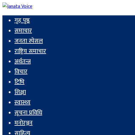
गृह पृष्ठ
समाचार
जनता स्पेसल
राष्ट्रिय समाचार
अर्थतन्त्र
विचार
टिभि
शिक्षा
स्वास्थ्य
सूचना प्रविधि
मनोरञ्जन
साहित्य