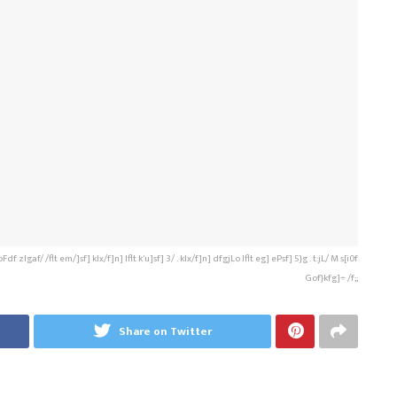
 zlgaf/ /flt em/]sf] klx/f]n] Iflt k'u]sf] 3/ . klx/f]n] dfgjLo Iflt eg] ePsf] 5}g . t:jL/ M s[i0f
Gof}kfg]÷ /f;;
Share on Twitter