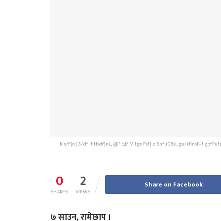
klx/f]n] 3/df Ifltbdf}nL, @* c;f/ M tgx'Fsf] z'Snfu08sL gu/kflnsf–! gofFufpFdf
0
2
Share on Facebook
SHARES
VIEWS
७ साउन, रामेछाप ।