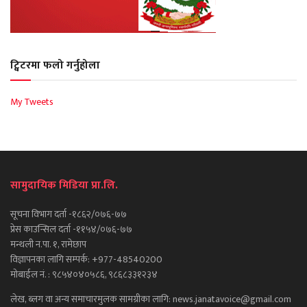
ट्विटरमा फलो गर्नुहोला
My Tweets
सामुदायिक मिडिया प्रा.लि.
सूचना विभाग दर्ता -१८६२/०७६-७७
प्रेस काउन्सिल दर्ता -११५४/०७६-७७
मन्थली न.पा. १, रामेछाप
विज्ञापनका लागि सम्पर्क: +977-48540200
मोबाईल नं. : ९८५४०४०५८६, ९८६८३३१२३४
लेख, ब्लग वा अन्य समाचारमुलक सामग्रीका लागि: news.janatavoice@gmail.com