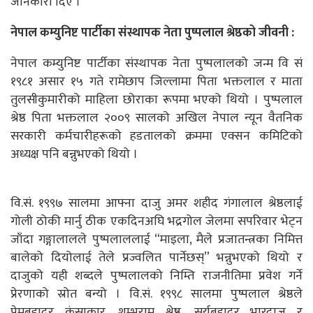
जानकारी दिए ।
नेपाल कम्युनिष्ट पार्टीका संस्थापक नेता पुष्पलाल श्रेष्ठको जीवनी :
नेपाल कम्युनिष्ट पार्टीका संस्थापक नेता पुष्पलालको जन्म वि सं
१९८१ असार १५ गते रामेछाप जिल्लामा पिता भक्तलाल र माता
तुलसीकुमारीको माहिला छोराका रूपमा भएको थियो । पुष्पलाल
श्रेष्ठ पिता भक्तलाल २००९ सालको अखिल नेपाल न्यून वैतनिक
सरकारी कर्मचारीहरूको हडतालको क्रममा एक्सन कमिटिको
अध्यक्ष पनि बन्नुभएको थियो ।
वि.सं. १९९७ सालमा आफ्ना दाजु अमर शहीद गंगालाल श्रेष्ठलाई
गोली ठोकी मार्नु ठीक एकदिनअघि भद्रगोल जेलमा सपरिवार भेट्न
जाँदा गङ्गालालले पुष्पलाललाई “माइला, मैले प्रजातन्त्रका निमित्त
बालेको दियोलाई तेले प्रज्वलित पार्नेछस्” भन्नुभएको थियो र
दाजुको यही शब्दले पुष्पलालको निम्ति राजनीतिमा प्रवेश गर्ने
प्रेरणाको स्रोत बन्यो । वि.सं. १९९८ सालमा पुष्पलाल श्रेष्ठले
प्रेमबहादुर कंसाकार, शम्भुराम श्रेष्ठ, सूर्यबहादुर भारद्वाज र