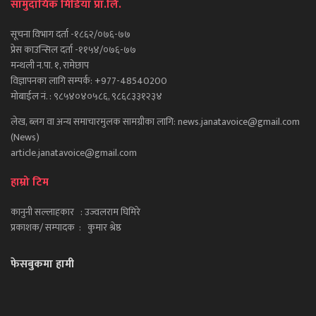
सामुदायिक मिडिया प्रा.लि.
सूचना विभाग दर्ता -१८६२/०७६-७७
प्रेस काउन्सिल दर्ता -११५४/०७६-७७
मन्थली न.पा. १, रामेछाप
विज्ञापनका लागि सम्पर्क: +977-48540200
मोबाईल नं. : ९८५४०४०५८६, ९८६८३३१२३४
लेख, ब्लग वा अन्य समाचारमुलक सामग्रीका लागि: news.janatavoice@gmail.com
(News)
article.janatavoice@gmail.com
हाम्रो टिम
कानुनी सल्लाहकार : उज्वलराम घिमिरे
प्रकाशक/ सम्पादक : कुमार श्रेष्ठ
फेसबुकमा हामी