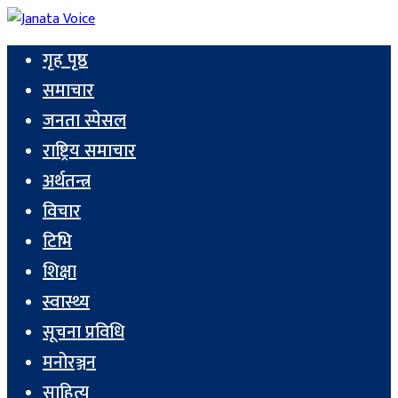
गृह पृष्ठ
समाचार
जनता स्पेसल
राष्ट्रिय समाचार
अर्थतन्त्र
विचार
टिभि
शिक्षा
स्वास्थ्य
सूचना प्रविधि
मनोरञ्जन
साहित्य