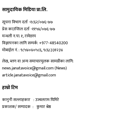
सामुदायिक मिडिया प्रा.लि.
सूचना विभाग दर्ता -१८६२/०७६-७७
प्रेस काउन्सिल दर्ता -११५४/०७६-७७
मन्थली न.पा. १, रामेछाप
विज्ञापनका लागि सम्पर्क: +977-48540200
मोबाईल नं. : ९८५४०४०५८६, ९८६८३३१२३४
लेख, ब्लग वा अन्य समाचारमुलक सामग्रीका लागि:
news.janatavoice@gmail.com (News)
article.janatavoice@gmail.com
हाम्रो टिम
कानुनी सल्लाहकार : उज्वलराम घिमिरे
प्रकाशक/ सम्पादक : कुमार श्रेष्ठ