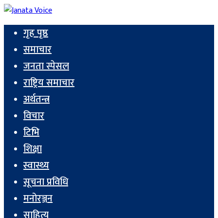
गृह पृष्ठ
समाचार
जनता स्पेसल
राष्ट्रिय समाचार
अर्थतन्त्र
विचार
टिभि
शिक्षा
स्वास्थ्य
सूचना प्रविधि
मनोरञ्जन
साहित्य