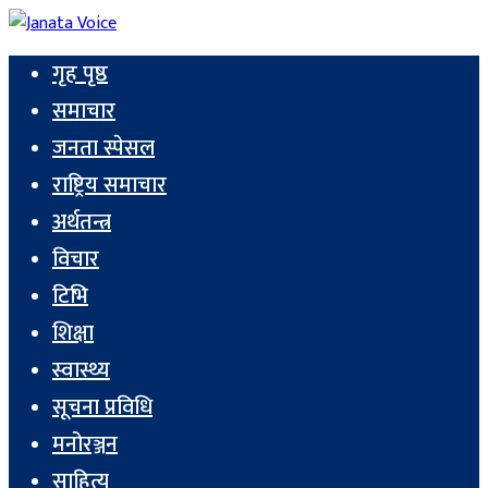
गृह पृष्ठ
समाचार
जनता स्पेसल
राष्ट्रिय समाचार
अर्थतन्त्र
विचार
टिभि
शिक्षा
स्वास्थ्य
सूचना प्रविधि
मनोरञ्जन
साहित्य