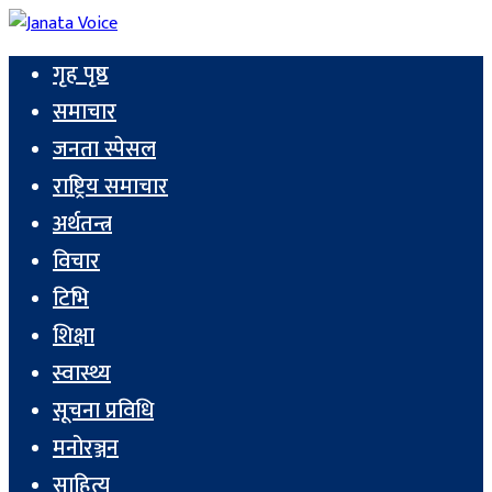
गृह पृष्ठ
समाचार
जनता स्पेसल
राष्ट्रिय समाचार
अर्थतन्त्र
विचार
टिभि
शिक्षा
स्वास्थ्य
सूचना प्रविधि
मनोरञ्जन
साहित्य