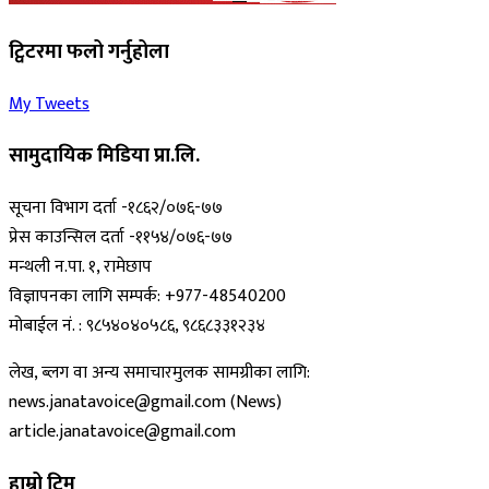
ट्विटरमा फलो गर्नुहोला
My Tweets
सामुदायिक मिडिया प्रा.लि.
सूचना विभाग दर्ता -१८६२/०७६-७७
प्रेस काउन्सिल दर्ता -११५४/०७६-७७
मन्थली न.पा. १, रामेछाप
विज्ञापनका लागि सम्पर्क: +977-48540200
मोबाईल नं. : ९८५४०४०५८६, ९८६८३३१२३४
लेख, ब्लग वा अन्य समाचारमुलक सामग्रीका लागि:
news.janatavoice@gmail.com (News)
article.janatavoice@gmail.com
हाम्रो टिम