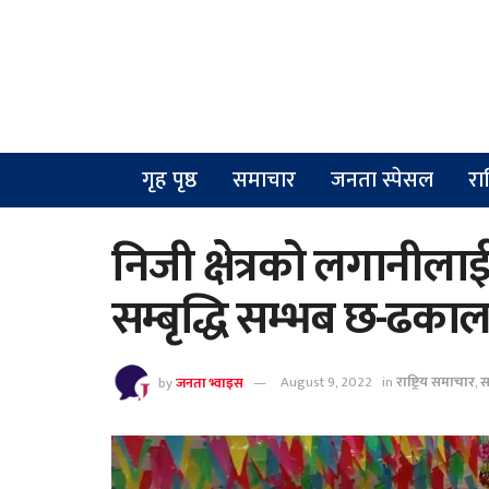
गृह पृष्ठ
समाचार
जनता स्पेसल
रा
निजी क्षेत्रको लगानीलाई प
सम्बृद्धि सम्भब छ-ढका
by
जनता भ्वाइस
August 9, 2022
in
राष्ट्रिय समाचार
,
स