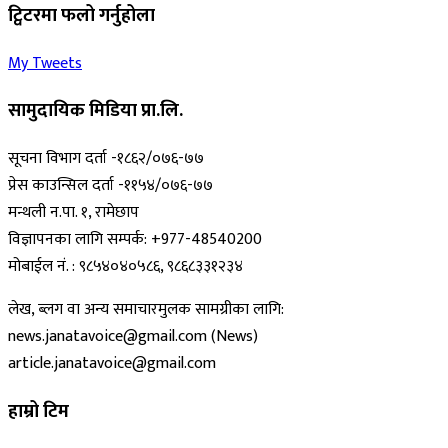
ट्विटरमा फलो गर्नुहोला
My Tweets
सामुदायिक मिडिया प्रा.लि.
सूचना विभाग दर्ता -१८६२/०७६-७७
प्रेस काउन्सिल दर्ता -११५४/०७६-७७
मन्थली न.पा. १, रामेछाप
विज्ञापनका लागि सम्पर्क: +977-48540200
मोबाईल नं. : ९८५४०४०५८६, ९८६८३३१२३४
लेख, ब्लग वा अन्य समाचारमुलक सामग्रीका लागि:
news.janatavoice@gmail.com (News)
article.janatavoice@gmail.com
हाम्रो टिम