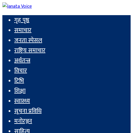
गृह पृष्ठ
समाचार
जनता स्पेसल
राष्ट्रिय समाचार
अर्थतन्त्र
विचार
टिभि
शिक्षा
स्वास्थ्य
सूचना प्रविधि
मनोरञ्जन
साहित्य