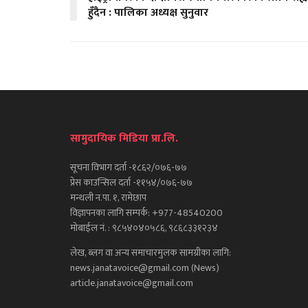
हुँदैन : पालिका अध्यक्ष सुनुवार
सामुदायिक मिडिया प्रा.लि.
सूचना विभाग दर्ता -१८६२/०७६-७७
प्रेस काउन्सिल दर्ता -११५४/०७६-७७
मन्थली न.पा. १, रामेछाप
विज्ञापनका लागि सम्पर्क: +977-48540200
मोबाईल नं. : ९८५४०४०५८६, ९८६८३३१२३४
लेख, ब्लग वा अन्य समाचारमुलक सामग्रीका लागि:
news.janatavoice@gmail.com (News)
article.janatavoice@gmail.com