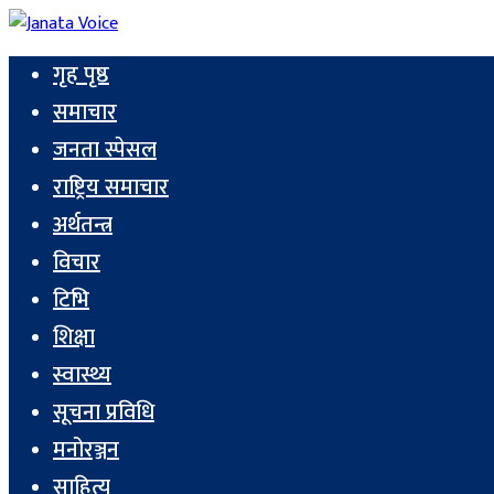
गृह पृष्ठ
समाचार
जनता स्पेसल
राष्ट्रिय समाचार
अर्थतन्त्र
विचार
टिभि
शिक्षा
स्वास्थ्य
सूचना प्रविधि
मनोरञ्जन
साहित्य