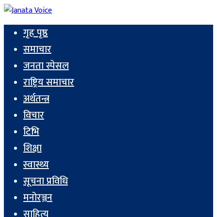
गृह पृष्ठ
समाचार
जनता स्पेसल
राष्ट्रिय समाचार
अर्थतन्त्र
विचार
टिभि
शिक्षा
स्वास्थ्य
सूचना प्रविधि
मनोरञ्जन
साहित्य