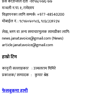
प्रेस काउन्सिल दर्ता -११५४/०७६-७७
मन्थली न.पा. १, रामेछाप
विज्ञापनका लागि सम्पर्क: +977-48540200
मोबाईल नं. : ९८५४०४०५८६, ९८६८३३१२३४
लेख, ब्लग वा अन्य समाचारमुलक सामग्रीका लागि:
news.janatavoice@gmail.com (News)
article.janatavoice@gmail.com
हाम्रो टिम
कानुनी सल्लाहकार : उज्वलराम घिमिरे
प्रकाशक/ सम्पादक : कुमार श्रेष्ठ
फेसबुकमा हामी