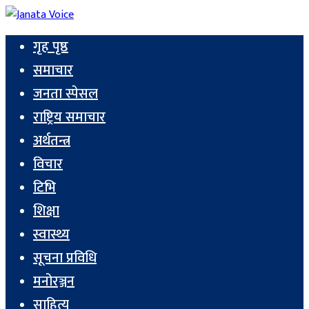
गृह पृष्ठ
समाचार
जनता स्पेसल
राष्ट्रिय समाचार
अर्थतन्त्र
विचार
टिभि
शिक्षा
स्वास्थ्य
सूचना प्रविधि
मनोरञ्जन
साहित्य