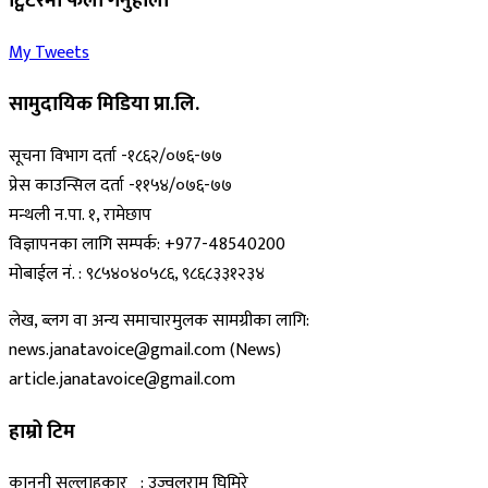
ट्विटरमा फलो गर्नुहोला
My Tweets
सामुदायिक मिडिया प्रा.लि.
सूचना विभाग दर्ता -१८६२/०७६-७७
प्रेस काउन्सिल दर्ता -११५४/०७६-७७
मन्थली न.पा. १, रामेछाप
विज्ञापनका लागि सम्पर्क: +977-48540200
मोबाईल नं. : ९८५४०४०५८६, ९८६८३३१२३४
लेख, ब्लग वा अन्य समाचारमुलक सामग्रीका लागि:
news.janatavoice@gmail.com (News)
article.janatavoice@gmail.com
हाम्रो टिम
कानुनी सल्लाहकार : उज्वलराम घिमिरे