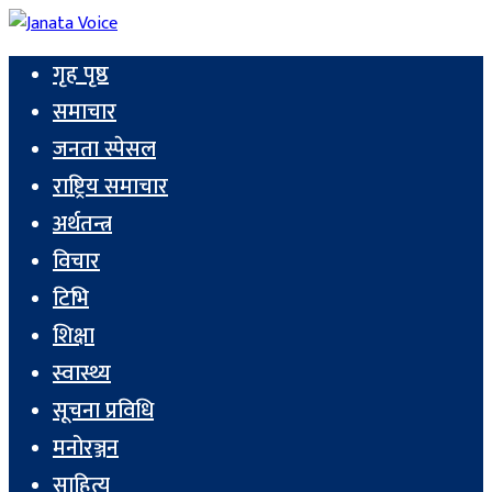
गृह पृष्ठ
समाचार
जनता स्पेसल
राष्ट्रिय समाचार
अर्थतन्त्र
विचार
टिभि
शिक्षा
स्वास्थ्य
सूचना प्रविधि
मनोरञ्जन
साहित्य