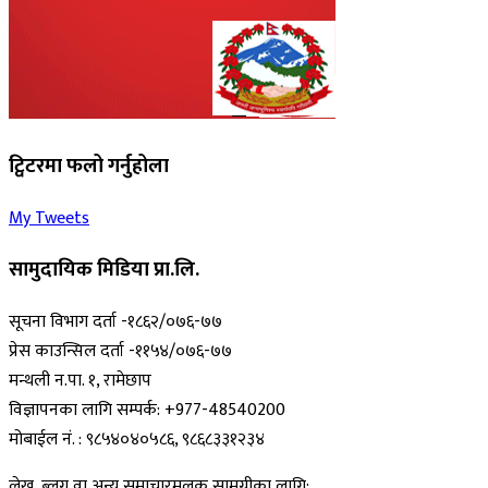
ट्विटरमा फलो गर्नुहोला
My Tweets
सामुदायिक मिडिया प्रा.लि.
सूचना विभाग दर्ता -१८६२/०७६-७७
प्रेस काउन्सिल दर्ता -११५४/०७६-७७
मन्थली न.पा. १, रामेछाप
विज्ञापनका लागि सम्पर्क: +977-48540200
मोबाईल नं. : ९८५४०४०५८६, ९८६८३३१२३४
लेख, ब्लग वा अन्य समाचारमुलक सामग्रीका लागि: