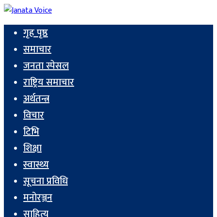
गृह पृष्ठ
समाचार
जनता स्पेसल
राष्ट्रिय समाचार
अर्थतन्त्र
विचार
टिभि
शिक्षा
स्वास्थ्य
सूचना प्रविधि
मनोरञ्जन
साहित्य