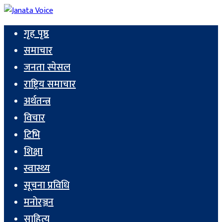
गृह पृष्ठ
समाचार
जनता स्पेसल
राष्ट्रिय समाचार
अर्थतन्त्र
विचार
टिभि
शिक्षा
स्वास्थ्य
सूचना प्रविधि
मनोरञ्जन
साहित्य