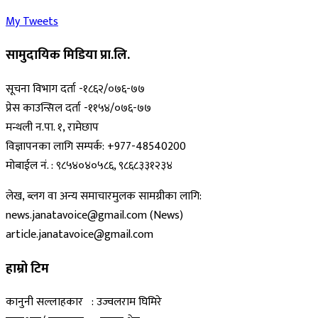
My Tweets
सामुदायिक मिडिया प्रा.लि.
सूचना विभाग दर्ता -१८६२/०७६-७७
प्रेस काउन्सिल दर्ता -११५४/०७६-७७
मन्थली न.पा. १, रामेछाप
विज्ञापनका लागि सम्पर्क: +977-48540200
मोबाईल नं. : ९८५४०४०५८६, ९८६८३३१२३४
लेख, ब्लग वा अन्य समाचारमुलक सामग्रीका लागि:
news.janatavoice@gmail.com (News)
article.janatavoice@gmail.com
हाम्रो टिम
कानुनी सल्लाहकार : उज्वलराम घिमिरे