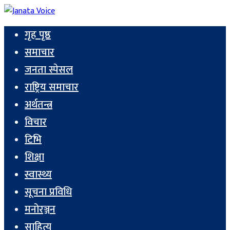
गृह पृष्ठ
समाचार
जनता स्पेसल
राष्ट्रिय समाचार
अर्थतन्त्र
विचार
टिभि
शिक्षा
स्वास्थ्य
सूचना प्रविधि
मनोरञ्जन
साहित्य