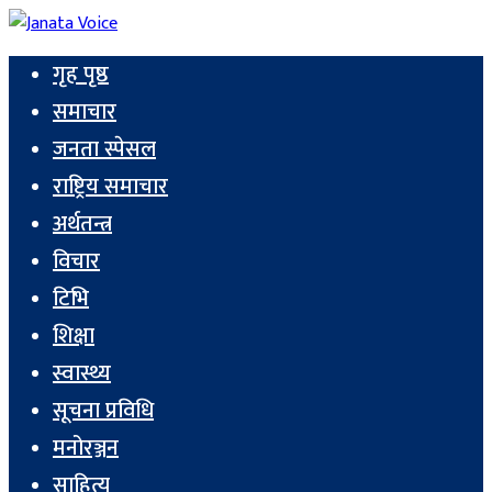
गृह पृष्ठ
समाचार
जनता स्पेसल
राष्ट्रिय समाचार
अर्थतन्त्र
विचार
टिभि
शिक्षा
स्वास्थ्य
सूचना प्रविधि
मनोरञ्जन
साहित्य