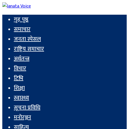
गृह पृष्ठ
समाचार
जनता स्पेसल
राष्ट्रिय समाचार
अर्थतन्त्र
विचार
टिभि
शिक्षा
स्वास्थ्य
सूचना प्रविधि
मनोरञ्जन
साहित्य