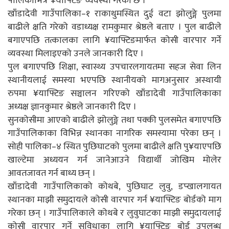
पालिकाभित्र ‘¥याफ्टिङ’ व्यवस्था गरेको छ ।
खाँडादेवी गाउँपालिका–१ राकाथुमस्थित दुई वटा झोलुङ्गे पुलमा
बाढीले क्षति गरेको वडाध्यक्ष रामकुमार श्रेष्ठले बताए । पुल बाढीले
बगाएपछि तत्कालका लागि ¥याफ्टिङमार्फत कोसी वारपार गर्ने
व्यवस्था मिलाइएको उनले जानकारी दिए ।
पुल बगाएपछि शिक्षा, स्वास्थ्य उपचारलगायतमा सहज सेवा लिन
स्थानीयलाई समस्या भएपछि स्थानीयको मागअनुसार अस्थायी
रुपमा ¥याफ्टिङ सञ्चालन गरिएको खाँडादेवी गाउँपालिकाका
अध्यक्ष ज्ञानकुमार श्रेष्ठले जानकारी दिए ।
सुनकोसीमा आएको बाढीले झोलुङ्गे तथा पक्की पुलसमेत बगाएपछि
गाउँपालिकाका विभिन्न स्थानका नागरिक समस्यामा परेका छन् ।
सोही पालिका–४ स्थित पुछिघाटको पुलमा बाढीले क्षति पु¥याएपछि
खाल्टेमा अध्ययन गर्न जानेआउने विद्यार्थी जोखिम मोलेर
आवतजावत गर्न बाध्य छन् ।
खाँडादेवी गाउँपालिकाको कोथबे, पुछिघाट लुवु, डप्खालगायत
स्थानका माझी समुदायले कोसी वारपार गर्न ¥याफ्टिङ बोर्डको माग
गरेका छन् । गाउँपालिकाले कोथबे र लुवुघाटका माझी समुदायलाई
कोसी वारपार गर्ने सुविधाका लागि ¥याफ्टिङ बोर्ड उपलब्ध