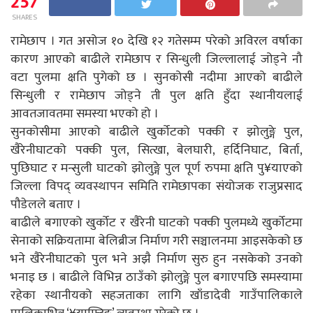
257
SHARES
रामेछाप । गत असोज १० देखि १२ गतेसम्म परेको अविरल वर्षाका
कारण आएको बाढीले रामेछाप र सिन्धुली जिल्लालाई जोड्ने नौ
वटा पुलमा क्षति पुगेको छ । सुनकोसी नदीमा आएको बाढीले
सिन्धुली र रामेछाप जोड्ने ती पुल क्षति हुँदा स्थानीयलाई
आवतजावतमा समस्या भएको हो ।
सुनकोसीमा आएको बाढीले खुर्कोटको पक्की र झोलुङ्गे पुल,
खैरेनीघाटको पक्की पुल, सित्खा, बेलघारी, हर्दिनिघाट, बिर्ता,
पुछिघाट र मन्सुली घाटको झोलुङ्गे पुल पूर्ण रुपमा क्षति पु¥याएको
जिल्ला विपद् व्यवस्थापन समिति रामेछापका संयोजक राजुप्रसाद
पौडेलले बताए ।
बाढीले बगाएको खुर्कोट र खैरेनी घाटको पक्की पुलमध्ये खुर्कोटमा
सेनाको सक्रियतामा बेलिब्रीज निर्माण गरी सञ्चालनमा आइसकेको छ
भने खैरेनीघाटको पुल भने अझै निर्माण सुरु हुन नसकेको उनको
भनाइ छ । बाढीले विभिन्न ठाउँको झोलुङ्गे पुल बगाएपछि समस्यामा
रहेका स्थानीयको सहजताका लागि खाँडादेवी गाउँपालिकाले