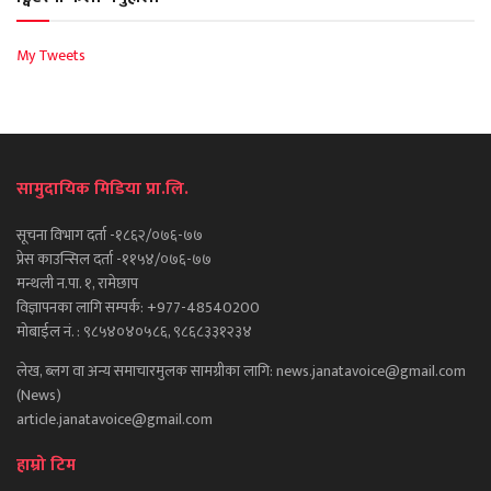
My Tweets
सामुदायिक मिडिया प्रा.लि.
सूचना विभाग दर्ता -१८६२/०७६-७७
प्रेस काउन्सिल दर्ता -११५४/०७६-७७
मन्थली न.पा. १, रामेछाप
विज्ञापनका लागि सम्पर्क: +977-48540200
मोबाईल नं. : ९८५४०४०५८६, ९८६८३३१२३४
लेख, ब्लग वा अन्य समाचारमुलक सामग्रीका लागि: news.janatavoice@gmail.com
(News)
article.janatavoice@gmail.com
हाम्रो टिम