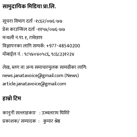
सामुदायिक मिडिया प्रा.लि.
सूचना विभाग दर्ता -१८६२/०७६-७७
प्रेस काउन्सिल दर्ता -११५४/०७६-७७
मन्थली न.पा. १, रामेछाप
विज्ञापनका लागि सम्पर्क: +977-48540200
मोबाईल नं. : ९८५४०४०५८६, ९८६८३३१२३४
लेख, ब्लग वा अन्य समाचारमुलक सामग्रीका लागि:
news.janatavoice@gmail.com (News)
article.janatavoice@gmail.com
हाम्रो टिम
कानुनी सल्लाहकार : उज्वलराम घिमिरे
प्रकाशक/ सम्पादक : कुमार श्रेष्ठ