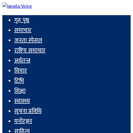
गृह पृष्ठ
समाचार
जनता स्पेसल
राष्ट्रिय समाचार
अर्थतन्त्र
विचार
टिभि
शिक्षा
स्वास्थ्य
सूचना प्रविधि
मनोरञ्जन
साहित्य