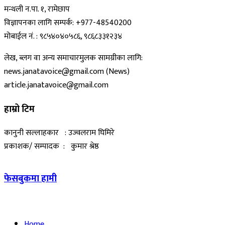
मन्थली न.पा. १, रामेछाप
विज्ञापनका लागि सम्पर्क: +977-48540200
मोबाईल नं. : ९८५४०४०५८६, ९८६८३३१२३४
लेख, ब्लग वा अन्य समाचारमुलक सामग्रीका लागि:
news.janatavoice@gmail.com (News)
article.janatavoice@gmail.com
हाम्रो टिम
कानुनी सल्लाहकार : उज्वलराम घिमिरे
प्रकाशक/ सम्पादक : कुमार श्रेष्ठ
फेसबुकमा हामी
Home