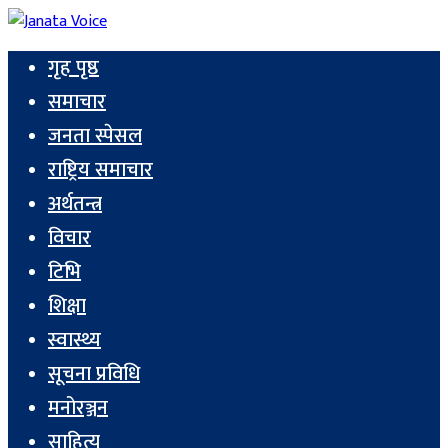
गृह पृष्ठ
समाचार
जनता स्पेसल
राष्ट्रिय समाचार
अर्थतन्त्र
विचार
टिभि
शिक्षा
स्वास्थ्य
सूचना प्रविधि
मनोरञ्जन
साहित्य