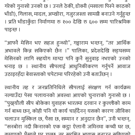
गरेको गुनासो उनको छ । उनले ठेकी, डोक्नी (मसाला पिस्ने काठको
भाँडो), गिलास, मादल, अम्खोरा, गजुरजस्ता सामग्री बनाउने गर्नुहुन्छ
। प्रति भाँडाकुँडा निर्माणमा रु १०० देखि रु ६०० सम्म पारिश्रमिक
पाइन्छ ।
“आफ्नै मेसिन भए सहज हुन्थ्यो”, गङ्गाराम भन्छन्, “तर आर्थिक
अभावले किन्न सकिएको छैन ।” पालिका, प्रदेशदेखि सङ्घसम्म
मेसिनको लागि सहयोग माग्दा पनि कुनै सुनुवाइ नभएको उनको
भनाइ छ । स्थानीय सीपलाई आधुनिकीकरण गर्नुपर्ने आवाज
उठाइरहँदा बेवास्ताको चपेटामा परिरहेको उनी बताउँछन् ।
स्थानीय तह र जनप्रतिनिधिले सीपलाई संरक्षण गर्न कार्यक्रम
नल्याउँदा पेसा पलायनको अवस्था आएको चुनाराको गुनासो छ ।
“पुख्र्यौली सीप बोकेका युवाहरू भारतमा दरवान र कुल्लीको काम
गर्न बाध्य छन्, कोही पनि यो कार्य चाहँदैनन् यसको कारण जीविका
चलाउन मुस्किल छ, पैसा छ, सम्मान र अनुदान छैन”, उनी भन्छन्,
“सनबोरा नदी किनारको एक कट्ठा ऐलानी जमिनमा कच्ची घर छ,
कमाएको पैसाले घर चल्छ, तर सुरक्षित आवास बनाउन सकिएको