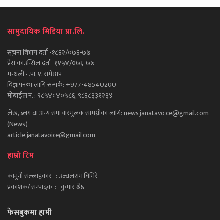
सामुदायिक मिडिया प्रा.लि.
सूचना विभाग दर्ता -१८६२/०७६-७७
प्रेस काउन्सिल दर्ता -११५४/०७६-७७
मन्थली न.पा. १, रामेछाप
विज्ञापनका लागि सम्पर्क: +977-48540200
मोबाईल नं. : ९८५४०४०५८६, ९८६८३३१२३४
लेख, ब्लग वा अन्य समाचारमुलक सामग्रीका लागि: news.janatavoice@gmail.com
(News)
article.janatavoice@gmail.com
हाम्रो टिम
कानुनी सल्लाहकार : उज्वलराम घिमिरे
प्रकाशक/ सम्पादक : कुमार श्रेष्ठ
फेसबुकमा हामी